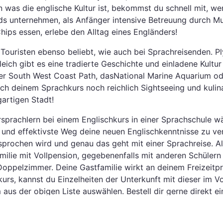
n was die englische Kultur ist, bekommst du schnell mit, we
nds unternehmen, als Anfänger intensive Betreuung durch M
hips essen, erlebe den Alltag eines Engländers!
Touristen ebenso beliebt, wie auch bei Sprachreisenden. Pl
eich gibt es eine tradierte Geschichte und einladene Kultu
der South West Coast Path, dasNational Marine Aquarium o
ch deinem Sprachkurs noch reichlich Sightseeing und kulin
gartigen Stadt!
sprachlern bei einem Englischkurs in einer Sprachschule w
 und effektivste Weg deine neuen Englischkenntnisse zu ver
esprochen wird und genau das geht mit einer Sprachreise. A
amilie mit Vollpension, gegebenenfalls mit anderen Schüler
 Doppelzimmer. Deine Gastfamilie wirkt an deinem Freizeit
kurs, kannst du Einzelheiten der Unterkunft mit dieser im V
aus der obigen Liste auswählen. Bestell dir gerne direkt e
ende Ausflüge und AKtivitäten unternehmen, um Plymouth w