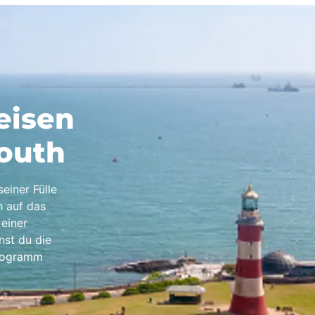
eisen
outh
einer Fülle
h auf das
einer
nst du die
Programm