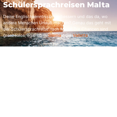
Schülersprachreisen Malta
Deine Englischkenntnisse verbessern und das da, wo
andere Menschen Urlaub machen? Genau das geht mit
der Schülersprachreise nach Malta! Die Chancen sind
grenzenlos, egal ob in
Sliema
oder
Valletta
!