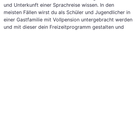
und Unterkunft einer Sprachreise wissen. In den
meisten Fällen wirst du als Schüler und Jugendlicher in
einer Gastfamilie mit Vollpension untergebracht werden
und mit dieser dein Freizeitprogramm gestalten und
Ausflüge und Aktivitäten unternehmen. Die Unterkunft
kann je nach Gastfamilie variieren. Es kann sein, dass
du mit anderen Teilnehmer*innen untergebracht wirst.
Die Optionen reichen von Doppelzimmern bis hin zu
Einzelzimmern. Wenn du eine Organisation für deinen
Sprachkurs gewählt hast, kannst du Einzelheiten der
Unterkunft immer mit dieser besprechen. Deine
Wunschorganisation kannst du aus der bereitgestellten
Liste wählen. Bestell dir gerne direkt einen kostenlosen
Katalog.
So richtig sicher bist du dir noch nicht, ob die
Schülersprachreise nach San Jose das Richtige für dich
ist? Vielleicht möchtest du ja einen anderen Intensivkurs
besuchen? Wie wäre es denn mit Sprachreisen und