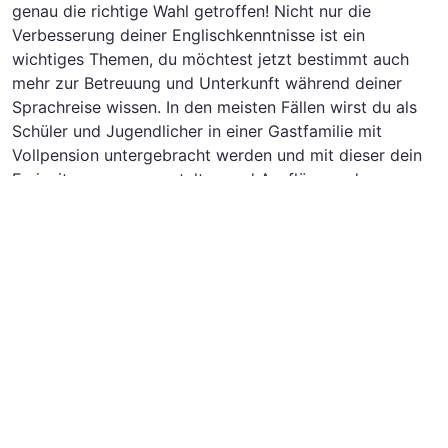
genau die richtige Wahl getroffen! Nicht nur die
Verbesserung deiner Englischkenntnisse ist ein
wichtiges Themen, du möchtest jetzt bestimmt auch
mehr zur Betreuung und Unterkunft während deiner
Sprachreise wissen. In den meisten Fällen wirst du als
Schüler und Jugendlicher in einer Gastfamilie mit
Vollpension untergebracht werden und mit dieser dein
Freizeitprogramm gestalten und Ausflüge und
Aktivitäten unternehmen. Die Unterkunft kann je nach
Gastfamilie variieren. Es kann zum Beispiel sein, dass
du auch mit anderen Sprachschülern untergebracht
bist, z.B. in einem Doppelzimmer. Wenn du eine
Organisation für deinen Sprachkurs gewählt hast,
kannst du Einzelheiten der Unterkunft immer mit dieser
besprechen. Die Organisation kannst du bequem aus
der obigen Liste auswählen. Bestell dir gerne direkt
einen kostenlosen Katalog.
Du bist noch unschlüssig, ob eine Schülersprachreise in