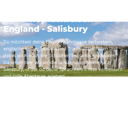
Schülersprachreisen
England - Salisbury
Du möchtest deine Englischkenntnisse verbessern,
englische Kultur, Teatime und Tradition genießen und
dabei auch noch die Schönheit Englands entdecken?
Da empfehlen wir dir die Schülersprachreise nach
Salisbury, in der du deine Sprachkenntnisse verbessern
und tolle Abenteuer erleben!