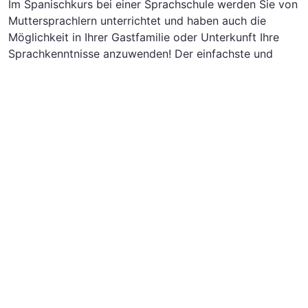
Im Spanischkurs bei einer Sprachschule werden Sie von
Muttersprachlern unterrichtet und haben auch die
Möglichkeit in Ihrer Gastfamilie oder Unterkunft Ihre
Sprachkenntnisse anzuwenden! Der einfachste und
effektivste Weg Ihre neuen Spanischkenntnisse zu
verinnerlichen ist es in einem Land zu leben, in der die
Sprache gesprochen wird und exakt das erhalten Sie
bei einer Sprachreise. Oftmals leben Sie in einer
Gastfamilie, gegebenenfalls mit anderen
Teilnehmer
innen in einem Doppelzimmer. Ihre
Gastfamilie wirkt an deinem Freizeitprogramm mit. Sie
können natürlich auch die Unterbringung in einer
Pension (ob Halb- oder Vollpension) mit anderen
Sprachschülern und Studenten wählen. Wir raten Ihnen,
für Ihren Sprachkurs auf eine Organisation zu setzen,
da Sie dann die Kontrolle über Unterkunft und
Betreuung haben. Ihre Wunschorganisation können Sie
aus der bereitgestellten Liste wählen. Bestellen Sie sich
gerne direkt einen kostenlosen Katalog. Ihre Gastfamilie