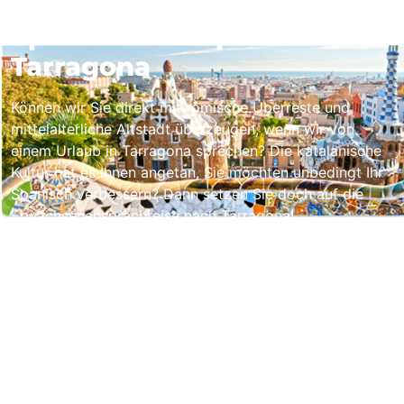
Sprachreisen Spanien -
Tarragona
Können wir Sie direkt mit römische Überreste und
mittelalterliche Altstadt überzeugen, wenn wir von
einem Urlaub in Tarragona sprechen? Die katalanische
Kultur hat es Ihnen angetan, Sie möchten unbedingt Ihr
Spanisch verbessern? Dann setzen Sie doch auf die
Erwachsenensprachreise nach Tarragona!