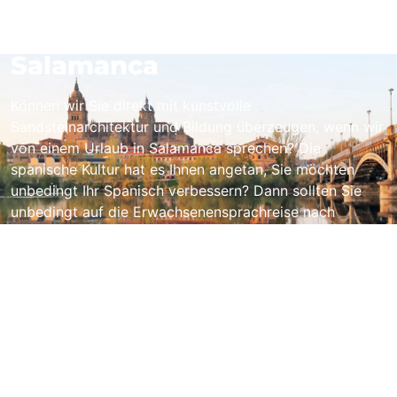
Sprachreisen Spanien -
Salamanca
Können wir Sie direkt mit kunstvolle
Sandsteinarchitektur und Bildung überzeugen, wenn wir
von einem Urlaub in Salamanca sprechen? Die
spanische Kultur hat es Ihnen angetan, Sie möchten
unbedingt Ihr Spanisch verbessern? Dann sollten Sie
unbedingt auf die Erwachsenensprachreise nach
Salamanca setzen!