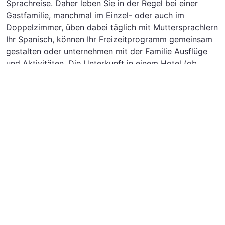
Sprachreise. Daher leben Sie in der Regel bei einer
Gastfamilie, manchmal im Einzel- oder auch im
Doppelzimmer, üben dabei täglich mit Muttersprachlern
Ihr Spanisch, können Ihr Freizeitprogramm gemeinsam
gestalten oder unternehmen mit der Familie Ausflüge
und Aktivitäten. Die Unterkunft in einem Hotel (ob
Halb- oder Vollpension) mit anderen Sprachschülern
und Studenten ist selbstverständlich auch möglich. Eine
Organisation für Ihren Sprachkurs kann Sie bei der
Auswahl der Gastfamilie oder der Auswahl der
Unterkunft unterstützen. Die Organisation können Sie
bequem aus der obigen Liste auswählen. Bestellen Sie
sich gerne direkt einen kostenlosen Katalog. Sie werden
bei Ihrer Sprachreise durch die Intensivität des Lernens
schnelle Erfolge erreichen, egal, ob Sie noch Anfänger
sind oder bereits Fortgeschritten!
Sie sind sich noch nicht sicher, ob die
Erwachsenensprachreise nach Salamanca die richtige