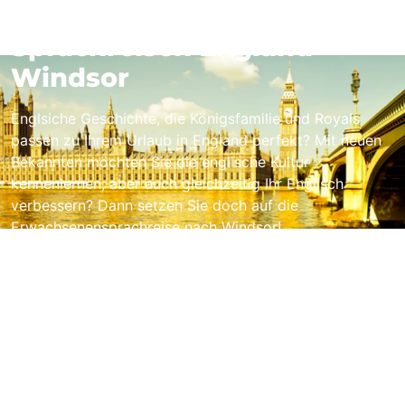
Sprachreisen England -
Windsor
Englsiche Geschichte, die Königsfamilie und Royals
passen zu Ihrem Urlaub in England perfekt? Mit neuen
Bekannten möchten Sie die englische Kultur
kennenlernen, aber auch gleichzeitig Ihr Englisch
verbessern? Dann setzen Sie doch auf die
Erwachsenensprachreise nach Windsor!