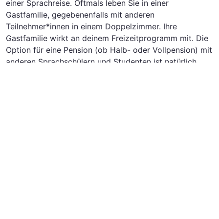
einer Sprachreise. Oftmals leben Sie in einer
Gastfamilie, gegebenenfalls mit anderen
Teilnehmer*innen in einem Doppelzimmer. Ihre
Gastfamilie wirkt an deinem Freizeitprogramm mit. Die
Option für eine Pension (ob Halb- oder Vollpension) mit
anderen Sprachschülern und Studenten ist natürlich
auch gegeben. Eine Organisation für Ihren Sprachkurs
kann Sie bei der Auswahl der Gastfamilie oder der
Klärung der Unterkunft unterstützen. Ihre
Wunschorganisation können Sie aus der
bereitgestellten Liste wählen. Den kostenlosen Katalog
können Sie gleich dort bestellen. Mit Ihrer Gastfamilie
und den anderen Teilnehmern und Teilnehmerinnen
können Sie dann interessante Ausflüge und Aktivitäten
planen und Windsor wie ein echter Engländer
kennenlernen.
Sie sind sich noch nicht sicher, ob die
Erwachsenensprachreise nach Windsor die richtige