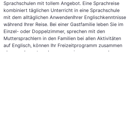
Sprachschulen mit tollem Angebot. Eine Sprachreise
kombiniert täglichen Unterricht in eine Sprachschule
mit dem alltäglichen AnwendenIhrer Englischkenntnisse
während Ihrer Reise. Bei einer Gastfamilie leben Sie im
Einzel- oder Doppelzimmer, sprechen mit den
Muttersprachlern in den Familien bei allen Aktivitäten
auf Englisch, können Ihr Freizeitprogramm zusammen
planen oder unternehmen gemeinsam spannende
Ausflüge und Aktivitäten. Die Unterkunft in einem Hotel
(ob Halb- oder Vollpension) mit anderen
Sprachschülern und Studenten ist in der Regel auch
möglich. Wir raten Ihnen, für Ihren Sprachkurs eine
Organisation zu suchen, da Sie dann die Kontrolle über
Unterkunft und Betreuung haben. Die Organisation
können Sie bequem aus der obigen Liste auswählen.
Den kostenlosen Katalog können Sie gleich dort
bestellen. Ob als Anfänger oder Fortgeschrittener, mit
einer Sprachreise können Sie in kürzester Zeit bereits
große Erfolge sehen!