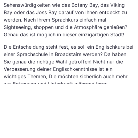
Sehenswürdigkeiten wie das Botany Bay, das Viking
Bay oder das Joss Bay darauf von Ihnen entdeckt zu
werden. Nach Ihrem Sprachkurs einfach mal
Sightseeing, shoppen und die Atmosphäre genießen?
Genau das ist möglich in dieser einzigartigen Stadt!
Die Entscheidung steht fest, es soll ein Englischkurs bei
einer Sprachschule in Broadstairs werden? Da haben
Sie genau die richtige Wahl getroffen! Nicht nur die
Verbesserung deiner Englischkenntnisse ist ein
wichtiges Themen, Die möchten sicherlich auch mehr
zur Betreuung und Unterkunft während Ihrer
Sprachreise wissen. Sie werden zum Beispiel bei einer
Gastfamilie leben und mit dieser Ausflüge und
Aktivitäten unternehmen oder aber auch in eine Pension
(ob Halb- oder Vollpension) unterkommen. Die
Unterkunft kann je nach Organisation variieren. Es kann
zum Beispiel sein, dass Sie auch mit anderen
Sprachschülern und Studenten untergebracht sind, z.B.