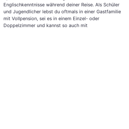
Englischkenntnisse während deiner Reise. Als Schüler
und Jugendlicher lebst du oftmals in einer Gastfamilie
mit Vollpension, sei es in einem Einzel- oder
Doppelzimmer und kannst so auch mit
Muttersprachlern dein Englisch üben, mit deiner Familie
dein Freizeitprogramm gestalten und Ausflüge und
Aktivitäten unternehmen. Wählst du eine Organisation
für deinen Sprachkurs, kannst du Einzelheiten der
Unterkunft mit dieser im Voraus besprechen. Deine
Organisation findest du direkt in der Liste am Anfang
dieses Artikels. Bestell dir gerne direkt einen
kostenlosen Katalog. Ob als Anfänger oder
Fortgeschrittener, mit einer Sprachreise kannst du in
kürzester Zeit bereits große Erfolge sehen!
Die Schülersprachreise nach Portsmouth ist doch noch
nicht das Richtige? Vielleicht möchtest du ja einen
anderen Intensivkurs besuchen? Vielleicht gefällt dir ja
eine unserer anderen Sprachreisen und Sprachkurse,