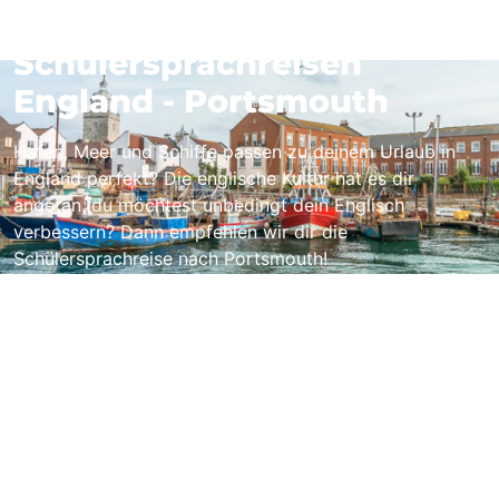
Schülersprachreisen
England - Portsmouth
Hafen, Meer und Schiffe passen zu deinem Urlaub in
England perfekt? Die englische Kultur hat es dir
angetan, du möchtest unbedingt dein Englisch
verbessern? Dann empfehlen wir dir die
Schülersprachreise nach Portsmouth!