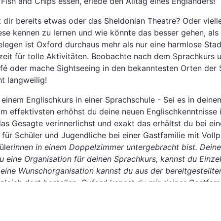
Fish and Chips essen, erlebe den Alltag eines Engländers!
 dir bereits etwas oder das Sheldonian Theatre? Oder viell
iese kennen zu lernen und wie könnte das besser gehen, al
legen ist Oxford durchaus mehr als nur eine harmlose Stadt
izeit für tolle Aktivitäten. Beobachte nach dem Sprachkurs
é oder mache Sightseeing in den bekanntesten Orten der St
t langweilig!
einem Englischkurs in einer Sprachschule - Sei es in deinem
Am effektivsten erhöhst du deine neuen Englischkenntnisse
as Gesagte verinnerlichst und exakt das erhältst du bei ein
ür Schüler und Jugendliche bei einer Gastfamilie mit Vollp
üler
innen in einem Doppelzimmer untergebracht bist. Deine
u eine Organisation für deinen Sprachkurs, kannst du Einzel
eine Wunschorganisation kannst du aus der bereitgestellten
gleich dort bestellen. Oxford kannst du mir deiner Gastfam
 und Aktivitäten erkunden, um dich wie ein Engländer zu fü
Oxford genau das Richtige für dich ist, weißt du noch nicht