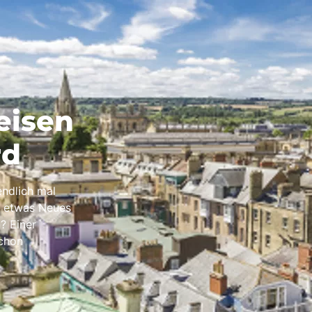
eisen
rd
endlich mal
, etwas Neues
? Einer
schon