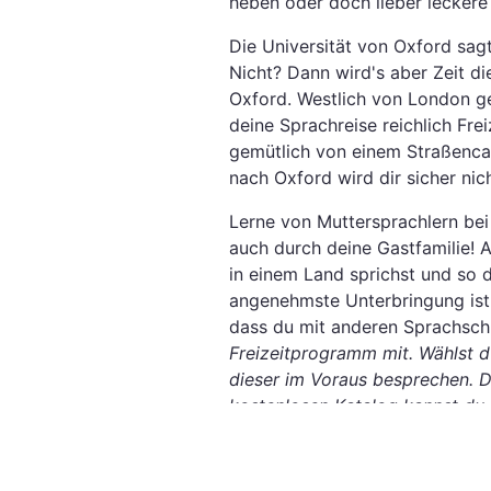
heben oder doch lieber leckere 
Die Universität von Oxford sagt
Nicht? Dann wird's aber Zeit d
Oxford. Westlich von London ge
deine Sprachreise reichlich Fre
gemütlich von einem Straßencaf
nach Oxford wird dir sicher nich
Lerne von Muttersprachlern bei 
auch durch deine Gastfamilie! 
in einem Land sprichst und so d
angenehmste Unterbringung ist f
dass du mit anderen Sprachsch
Freizeitprogramm mit. Wählst d
dieser im Voraus besprechen. D
kostenlosen Katalog kannst du 
Teilnehmer
innen durch Ausflüge
Ob die Schülersprachreise nach 