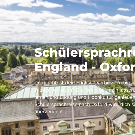
Schülersprachr
England - Oxfo
Du möchtest dein Englisch verbessern und 
wieder verreisen? Die Seele baumeln lassen
lernen und Bildung und Hochkultur genießen
Schülersprachreise nach Oxford wird dich 
überzeugen!